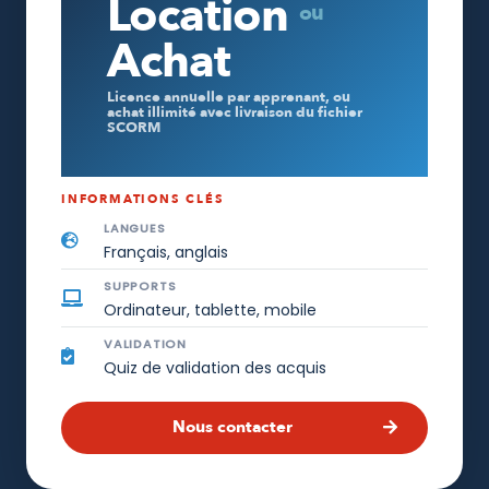
Location
ou
Achat
Licence annuelle par apprenant, ou
achat illimité avec livraison du fichier
SCORM
INFORMATIONS CLÉS
LANGUES
Français, anglais
SUPPORTS
Ordinateur, tablette, mobile
VALIDATION
Quiz de validation des acquis
Nous contacter