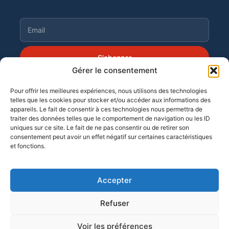
S'abonner
Gérer le consentement
Pour offrir les meilleures expériences, nous utilisons des technologies
telles que les cookies pour stocker et/ou accéder aux informations des
©
Moortgat 2026
· OF n° 11 94 04 256 94
appareils. Le fait de consentir à ces technologies nous permettra de
traiter des données telles que le comportement de navigation ou les ID
uniques sur ce site. Le fait de ne pas consentir ou de retirer son
consentement peut avoir un effet négatif sur certaines caractéristiques
et fonctions.
Accepter
Refuser
SUITE MOORTGAT
Voir les préférences