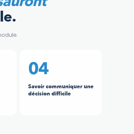
sauront
le.
module.
04
Savoir communiquer une
décision difficile