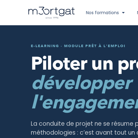
Nos formations
E-LEARNING · MODULE PRÊT À L'EMPLOI
Piloter un pr
développer
l'engagement
La conduite de projet ne se résume p
méthodologies : c’est avant tout un 