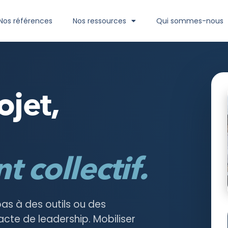
Nos références
Nos ressources
Qui sommes-nous
ojet,
 collectif.
as à des outils ou des
acte de leadership. Mobiliser