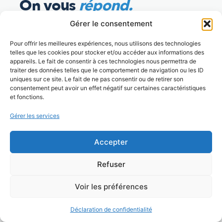
On vous
répond.
Gérer le consentement
Les questions qui nous sont régulièrement
posées.
Pour offrir les meilleures expériences, nous utilisons des technologies
telles que les cookies pour stocker et/ou accéder aux informations des
appareils. Le fait de consentir à ces technologies nous permettra de
traiter des données telles que le comportement de navigation ou les ID
uniques sur ce site. Le fait de ne pas consentir ou de retirer son
Quelle différence entre une session
consentement peut avoir un effet négatif sur certaines caractéristiques
inter-entreprises et une formation intra ?
et fonctions.
Gérer les services
En inter-entreprises, vous inscrivez un ou
plusieurs participants à une session déjà
Accepter
programmée, aux côtés de collaborateurs
venus d’autres entreprises. Le programme, les
Refuser
dates et le lieu sont fixés à l’avance, et le tarif
Voir les préférences
est établi par participant.
En intra, nous construisons le parcours pour
Déclaration de confidentialité