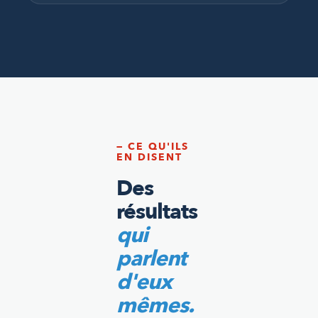
— CE QU'ILS
EN DISENT
Des
résultats
qui
parlent
d'eux
mêmes.