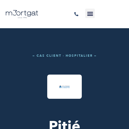
— CAS CLIENT · HOSPITALIER —
Pitié