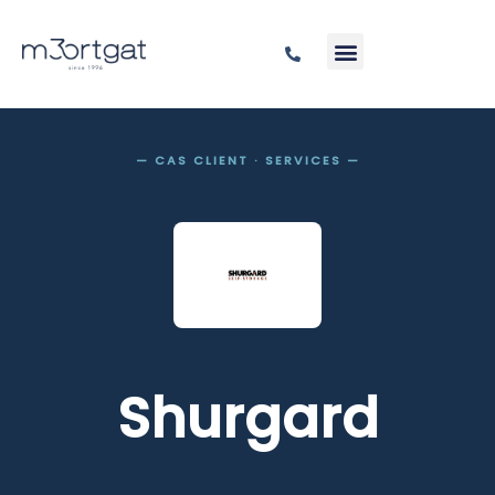
— CAS CLIENT · SERVICES —
Shurgard