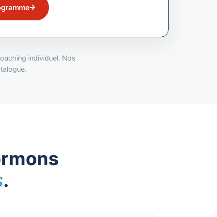
rogramme
oaching individuel. Nos
atalogue.
formons
s
.