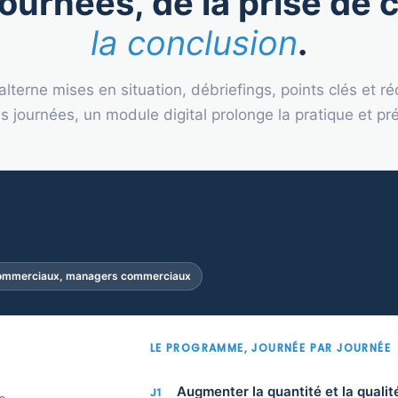
ournées, de la prise de 
la conclusion
.
lterne mises en situation, débriefings, points clés et ré
es journées, un module digital prolonge la pratique et pr
mmerciaux, managers commerciaux
LE PROGRAMME, JOURNÉE PAR JOURNÉE
Augmenter la quantité et la quali
J1