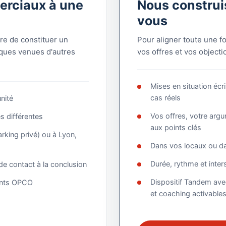
erciaux à une
Nous construi
vous
re de constituer un
Pour aligner toute une 
iques venues d'autres
vos offres et vos objecti
Mises en situation écr
cas réels
unité
Vos offres, votre argu
s différentes
aux points clés
rking privé) ou à Lyon,
Dans vos locaux ou da
Durée, rythme et inter
de contact à la conclusion
Dispositif Tandem ave
ments OPCO
et coaching activable