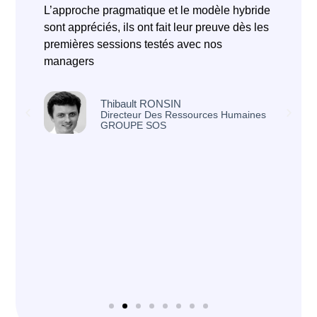
L’approche pragmatique et le modèle hybride
q
sont appréciés, ils ont fait leur preuve dès les
h
premières sessions testés avec nos
d
managers
d
i
L
Thibault RONSIN
c
Directeur Des Ressources Humaines
GROUPE SOS
m
e
d
l
a