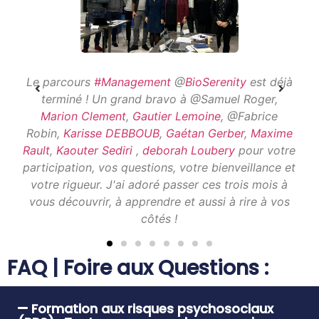
Le parcours
#Management
@
BioSerenity
est déjà
terminé ! Un grand bravo à @Samuel Roger,
Marion Clement
,
Gautier Lemoine
, @Fabrice
Robin,
Karisse DEBBOUB
,
Gaétan Gerber
,
Maxime
Rault
,
Kaouter Sediri
,
deborah Loubery
pour votre
participation, vos questions, votre bienveillance et
votre rigueur. J'ai adoré passer ces trois mois à
vous découvrir, à apprendre et aussi à rire à vos
côtés !
Jordy HELIAS
FAQ | Foire aux Questions :
Unlocking Human Potential | Activating Change | Trans-
forming Organizations | Exploring HR Challenges
Formation aux risques psychosociaux