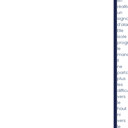
en
réalit
un
signa
d’ala
Elle
isole
prog
le
mana
Il
ne
part
plus
les
diffic
vers
le
haut
ni
vers
le