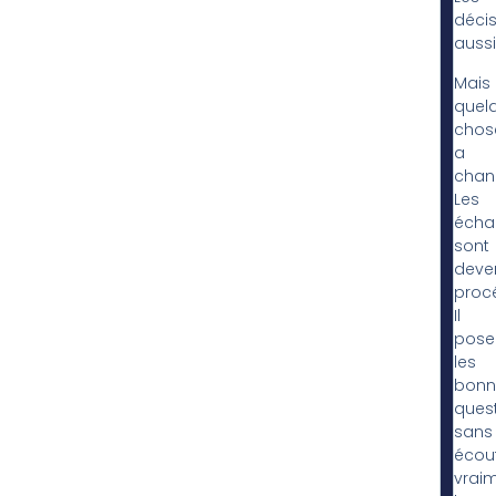
décis
aussi
Mais
quel
chos
a
chan
Les
écha
sont
deve
proc
Il
pose
les
bonn
ques
sans
écou
vrai