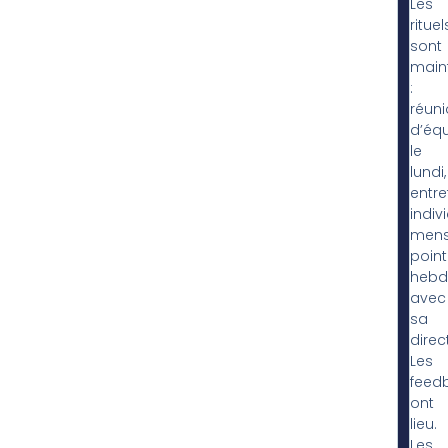
Les
rituel
sont
main
:
réun
d’éq
le
lundi,
entre
indiv
mens
point
hebd
avec
sa
direc
Les
feed
ont
lieu.
Les