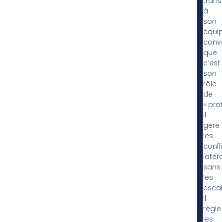
tran
à
son
équip
conv
que
c’est
son
rôle
de
« pro
Il
gère
les
confli
latér
sans
les
escal
Il
règle
les