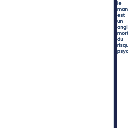
le
man
est
un
angl
mor
du
risq
psyc