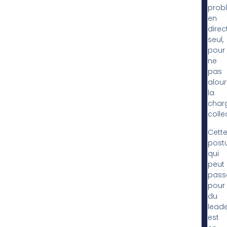
prob
en
direct
seul,
pour
ne
pas
alour
la
char
colle
Cett
postu
qui
peut
pass
pour
du
leade
est