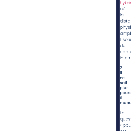
hybr
où
la
dist
phys
ampli
l’iso
du
cadr
inter
3.
Il
ne
sait
plus
pour
il
man
La
ques
« pou