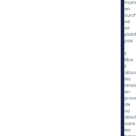
man
en
surc
ne
se
plain
pas
:
il
filtre.
Il
abso
les
tensi
en
prov
de
sa
direc
sans
les