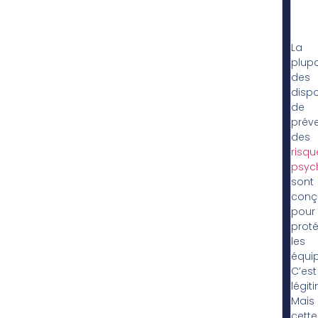
La
plupa
des
dispo
de
prév
des
risqu
psyc
sont
conç
pour
prot
les
équip
C’est
légit
Mais
cette