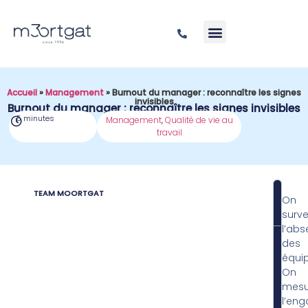
Accueil
»
Management
»
Burnout du manager : reconnaître les signes
invisibles
Burnout du manager : reconnaître les signes invisibles
5 minutes
Management
,
Qualité de vie au
travail
TEAM MOORTGAT
On
SOM
survei
l’ab
des
équip
On
mesu
l’en