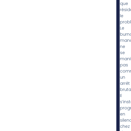
que
résid
le
prob
Le
burn
mana
ne
se
mani
pas
com
un
arrêt
bruta
Il
s’inst
prog
en
silen
chez