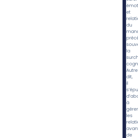
émot
et
relat
du
man
préc
souv
la
surc
cogni
Autr
dit,
il
s’épu
d’ab
à
gérer
les
relati
avan
de