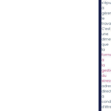
s’épu
à
gérer
le
travai
C’est
une
dime
que
la
form
à
la
gest
du
stres
adre
direc
à
condi
d’êtr