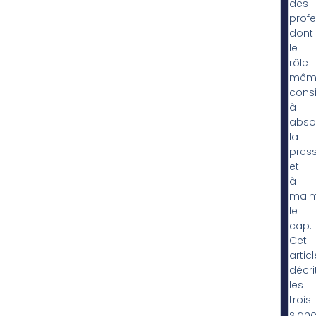
des
profe
dont
le
rôle
mêm
consi
à
abso
la
pres
et
à
maint
le
cap.
Cet
articl
décri
les
trois
sign