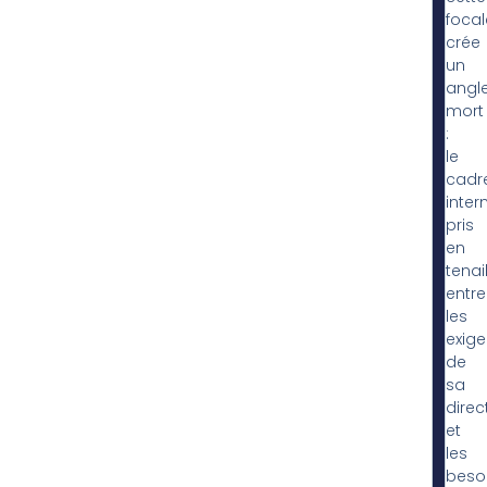
focal
crée
un
angl
mort
:
le
cadr
inter
pris
en
tenail
entre
les
exig
de
sa
direc
et
les
beso