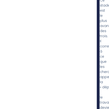
Ce
stad
est
le
plus
avan
des
trois.
Il
corr
à
ce
que
les
cher
appel
la
« dép
:
le
travai
devie