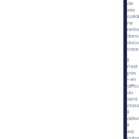
de
ses
colla
ne
rentr
dans
aucu
case
Il
n’est
pas
« en
diffic
au
sens
class
Il
délivr
Il
est
prése