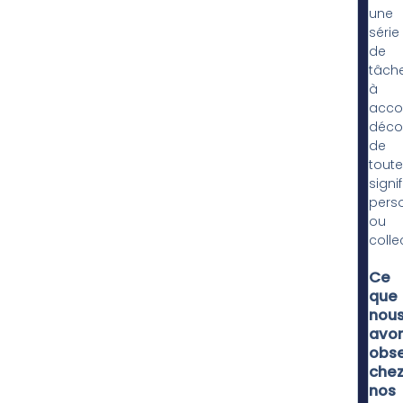
une
série
de
tâch
à
accom
déco
de
toute
signi
perso
ou
colle
Ce
que
nou
avo
obs
che
nos