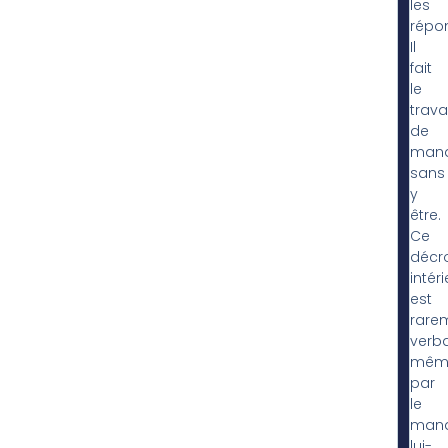
les
répo
Il
fait
le
travai
de
man
sans
y
être.
Ce
décr
intéri
est
rare
verba
mêm
par
le
man
lui-