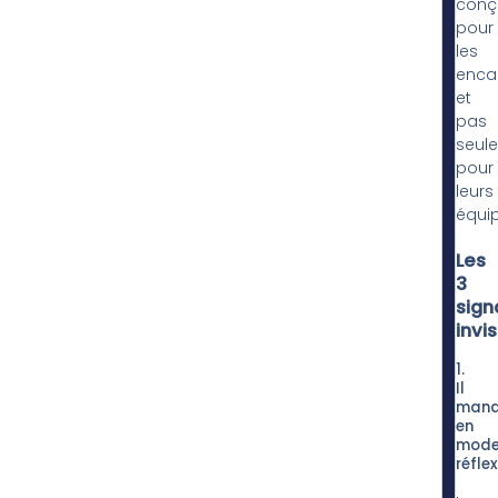
conç
pour
les
enca
et
pas
seul
pour
leurs
équip
Les
3
sign
invis
1.
Il
man
en
mod
réfle