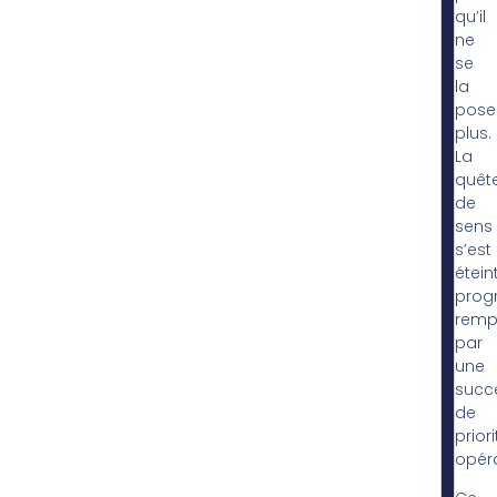
qu’il
ne
se
la
pose
plus.
La
quêt
de
sens
s’est
étein
prog
remp
par
une
succ
de
prior
opéra