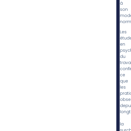
à
son
mod
norm
Les
étud
en
psyc
du
travai
conf
ce
que
les
prati
obse
depu
long
:
la
surc