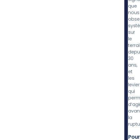
que
nous
obse
syst
sur
le
terra
depu
30
ans,
et
les
levie
qui
perm
d’agi
avan
la
ruptu
Pour