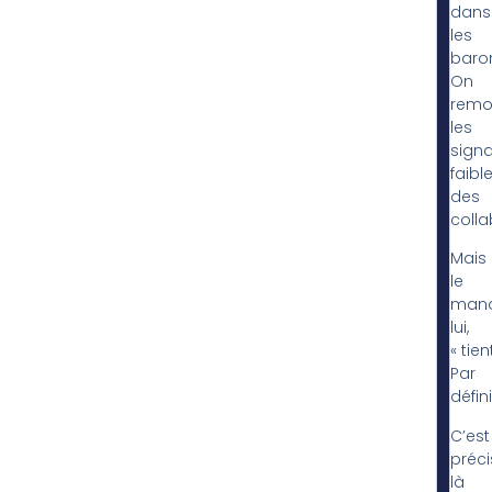
dans
les
baro
On
remo
les
sign
faibl
des
colla
Mais
le
mana
lui,
« tient
Par
défini
C’est
préc
là