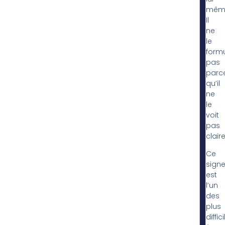
mêm
Il
ne
le
form
pas
parc
qu’il
ne
le
voit
pas
clair
Ce
sign
est
l’un
des
plus
diffic