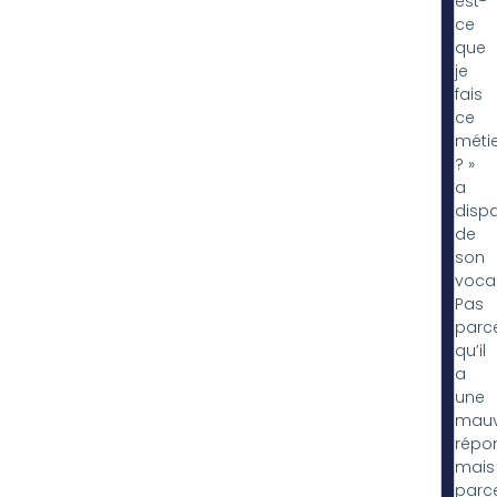
est-
ce
que
je
fais
ce
métie
? »
a
disp
de
son
vocab
Pas
parc
qu’il
a
une
mauv
répo
mais
parc