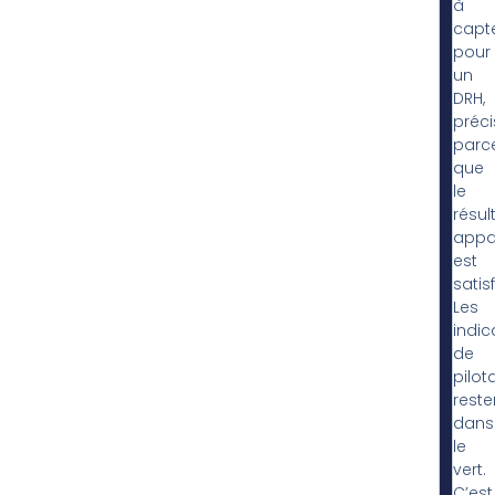
à
capt
pour
un
DRH,
préc
parc
que
le
résul
appa
est
satis
Les
indic
de
pilot
reste
dans
le
vert.
C’est