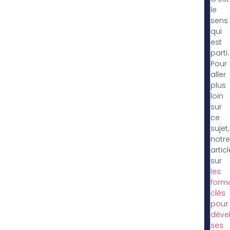
le
sens
qui
est
parti.
Pour
aller
plus
loin
sur
ce
sujet,
notre
articl
sur
les
form
clés
pour
déve
ses