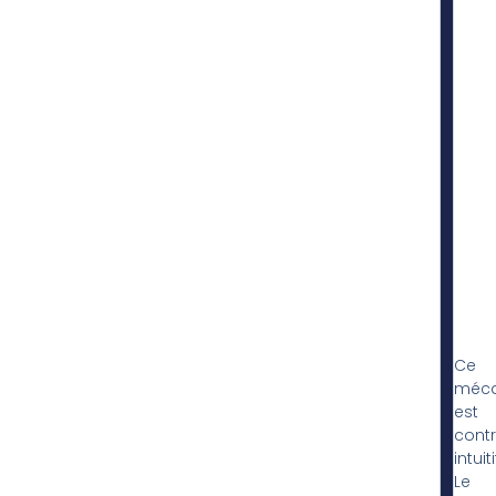
Ce
méc
est
cont
intuiti
Le