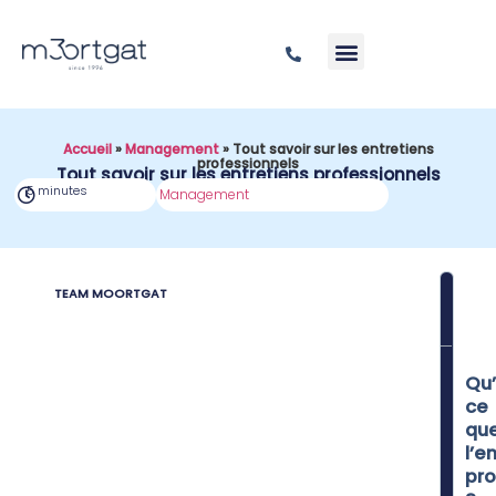
Accueil
»
Management
»
Tout savoir sur les entretiens
professionnels
Tout savoir sur les entretiens professionnels
5 minutes
Management
TEAM MOORTGAT
SOM
Qu’
ce
qu
l’e
pro