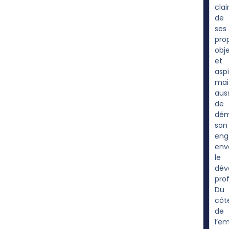
clai
de
ses
pro
obje
et
aspi
mai
auss
de
dém
son
eng
env
le
dév
prof
Du
côt
de
l’em