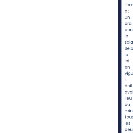
l’e
et
un
droi
pou
le
sala
Sel
la
loi
en
vigu
il
doit
avoi
lieu
au
mi
tou
les
deu