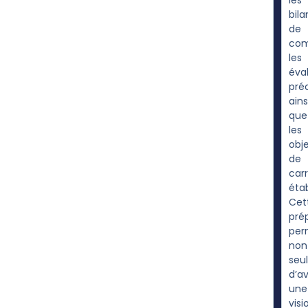
les
bila
de
com
les
éva
pré
ains
que
les
obje
de
carr
étab
Cet
pré
per
non
seu
d’av
une
visi