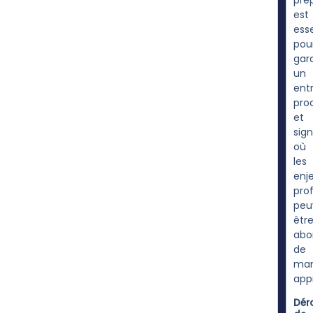
pré
est
esse
pou
gara
un
ent
pro
et
sign
où
les
enj
pro
peu
êtr
abo
de
man
app
Dér