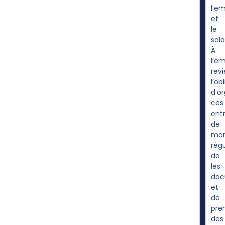
l’e
et
le
sala
À
l’e
revi
l’ob
d’or
ces
ent
de
man
régu
de
les
doc
et
de
pre
des