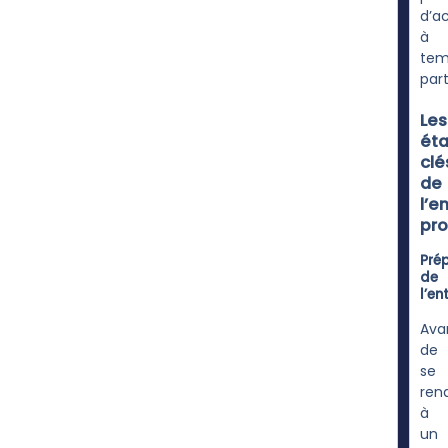
d’ac
à
tem
part
Les
ét
clé
de
l’e
pro
Pré
de
l’en
Ava
de
se
ren
à
un