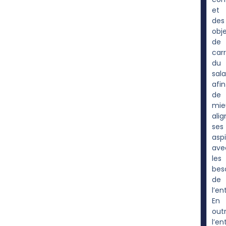
et
des
obje
de
carr
du
sala
afin
de
mie
alig
ses
aspi
ave
les
bes
de
l’en
En
outr
l’en