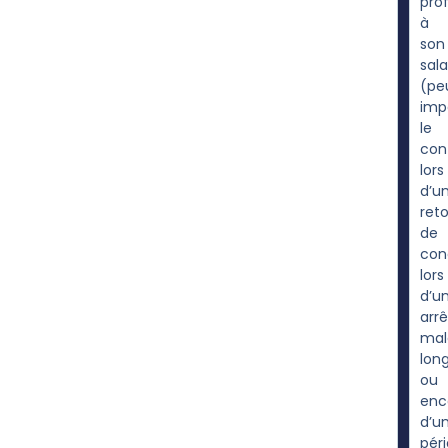
pro
à
son
sala
(pe
imp
le
con
lors
d’u
ret
de
con
lors
d’u
arrê
mal
lon
ou
enc
d’u
pér