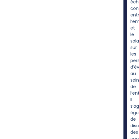
éch
cons
ent
l’e
et
le
sala
sur
les
per
d’év
au
sein
de
l’en
Il
s’ag
éga
de
dis
des
com