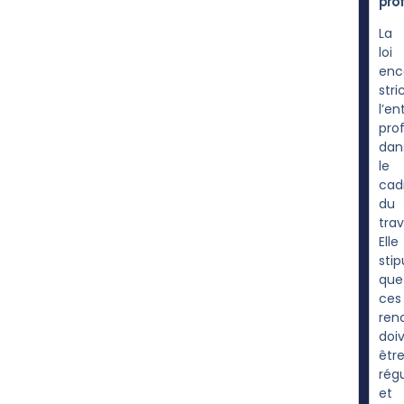
prof
La
loi
enc
str
l’en
pro
dan
le
cad
du
trav
Elle
stip
que
ces
ren
doi
êtr
régu
et