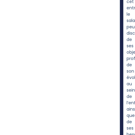
cet
entr
le
sala
peu
dis
de
ses
obje
prof
de
son
évo
au
sein
de
l’en
ains
que
de
ses
bes