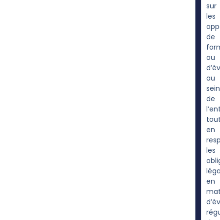
sur
les
opp
de
for
ou
d’év
au
sein
de
l’en
tou
en
res
les
obli
léga
en
mat
d’é
régu