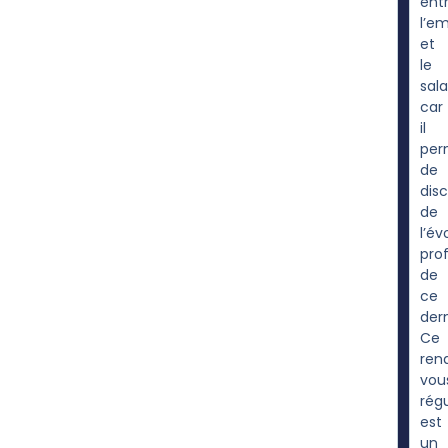
ent
l’e
et
le
sala
car
il
per
de
dis
de
l’év
prof
de
ce
dern
Ce
ren
vou
régu
est
un