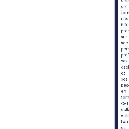
ent
en
fou
des
inf
pré
sur
son
par
prof
ses
aspi
et
ses
bes
en
for
Cet
coll
ent
l’e
et