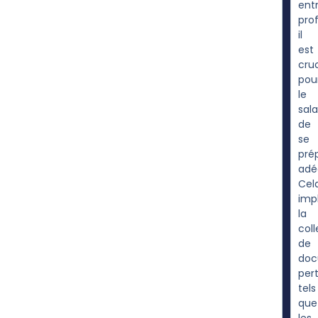
ent
prof
il
est
cruc
pou
le
sala
de
se
pré
adé
Cel
imp
la
col
de
doc
per
tels
que