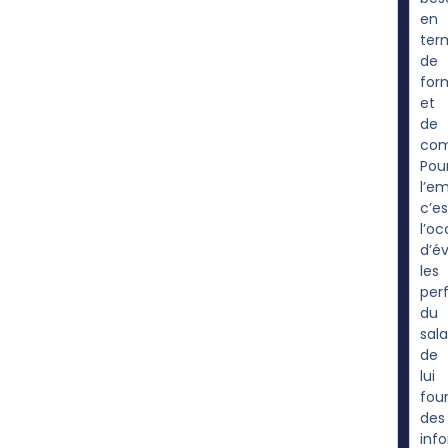
en
ter
de
for
et
de
com
Pou
l’em
c’es
l’oc
d’év
les
per
du
sala
de
lui
four
des
inf