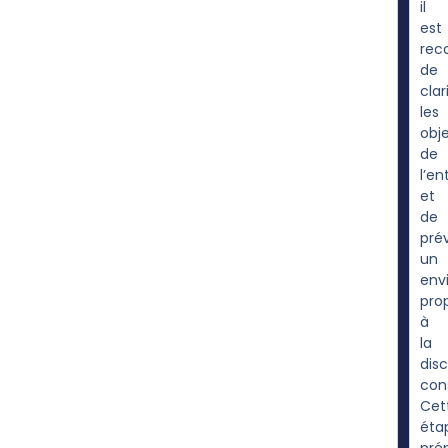
il
est
re
de
clar
les
obje
de
l’en
et
de
prév
un
env
pro
à
la
dis
cons
Cet
éta