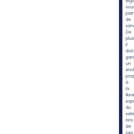
léga
sou
pei
de
sanc
De
plus
il
doit
gara
un
env
pro
à
la
libr
exp
du
sala
lors
de
ces