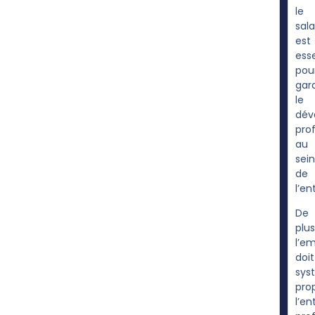
le
sala
est
esse
pou
gara
le
dév
pro
au
sein
de
l’en
De
plus
l’e
doit
sys
pro
l’en