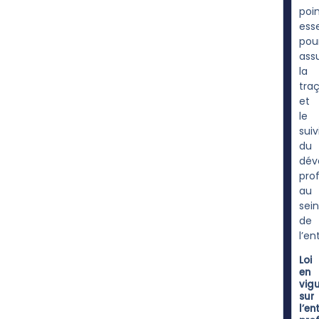
poi
esse
pou
ass
la
traç
et
le
suiv
du
dév
pro
au
sein
de
l’en
Loi
en
vig
sur
l’en