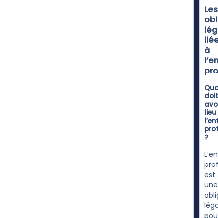
Les
obl
lég
lié
à
l’e
pro
Qu
doit
avoi
lieu
l’en
prof
?
L’en
pro
est
une
obli
léga
pou