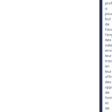
pro
a
pou
but
de
favo
l’e
des
sala
env
leur
trav
en
leur
off
des
opp
de
for
et
de