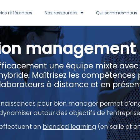
Nos références
Nos ressources
Qui sommes-nous
ion management 
fficacement une équipe mixte avec
ride. Maîtrisez les compétences p
laborateurs à distance et en présent
naissances pour bien manager permet d’engag
dynamiser autour des objectifs de l’entreprise
effectuent en
blended learning
(en salle et e