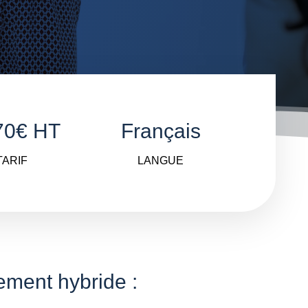
70€ HT
Français
TARIF
LANGUE
ement hybride :