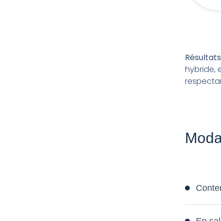
Résultats
hybride, 
respectan
Modal
Conte
En sal