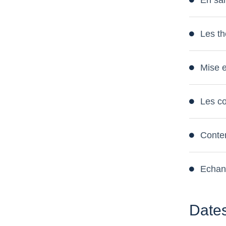
Les th
Mise e
Les co
Conten
Echang
Dates