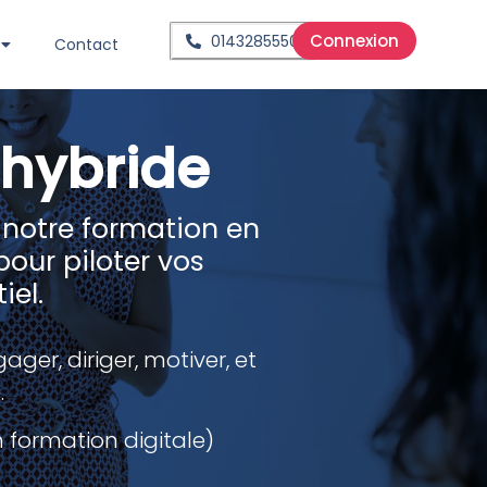
Connexion
0143285550
Contact
hybride
 notre formation en
our piloter vos
iel.
er, diriger, motiver, et
.
n formation digitale)