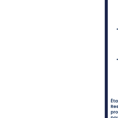
Éta
Res
pro
po