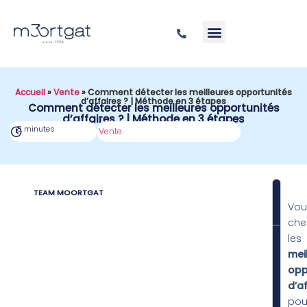
Accueil
»
Vente
»
Comment détecter les meilleures opportunités
d’affaires ? | Méthode en 3 étapes
Comment détecter les meilleures opportunités
d’affaires ? | Méthode en 3 étapes
8 minutes
Vente
TEAM MOORTGAT
SOM
Vou
che
les
mei
opp
d’af
pou