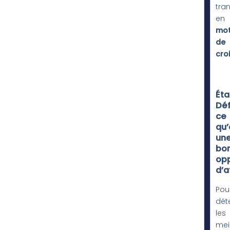
tra
en
mot
de
cro
Éta
Déf
ce
qu’
un
bo
opp
d’a
Pou
dét
les
mei