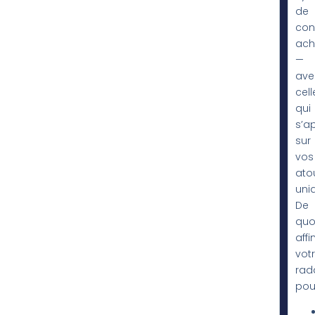
de
con
ach
—
ave
cell
qui
s’a
sur
vos
ato
uni
De
quo
affi
vot
rad
pour