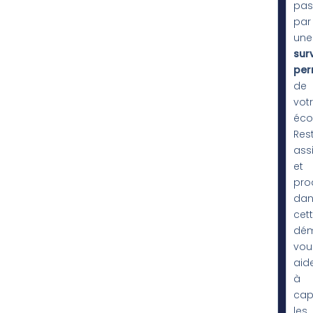
pas
par
une
sur
per
de
vot
éco
Res
ass
et
proa
dan
cet
dé
vou
aid
à
cap
les