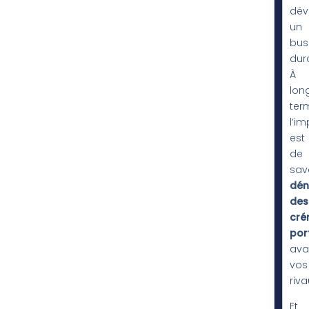
dév
un
bus
dur
À
lon
ter
l’im
est
de
sav
dén
des
cré
por
ava
vos
riva
Et