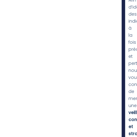
Afin
d’id
des
ind
à
la
fois
pré
et
pert
nou
vou
con
de
men
une
veil
con
et
str