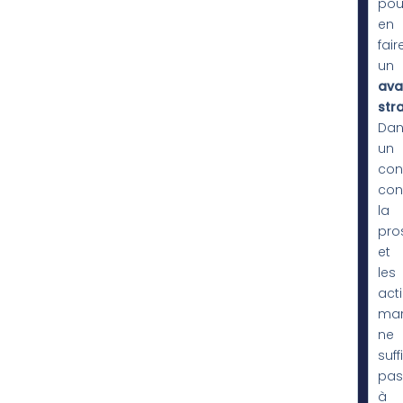
pou
en
fair
un
ava
str
Dan
un
con
conc
la
pro
et
les
act
mar
ne
suff
pas
à