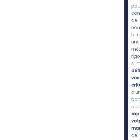
pou
con
de
nou
terr
une
mét
rig
s’i
défi
vos
crit
d’u
bon
opp
exp
vot
ma
de