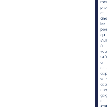
man
pro
et
ana
les
poss
qui
s’of
à
vou
Grâ
à
cet
app
vot
acti
com
gag
en
stab