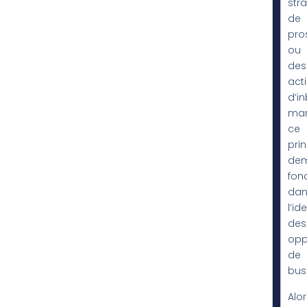
stra
de
pro
ou
des
act
d’i
mar
ce
pri
dem
fon
dan
l’id
des
opp
de
bus
Alor