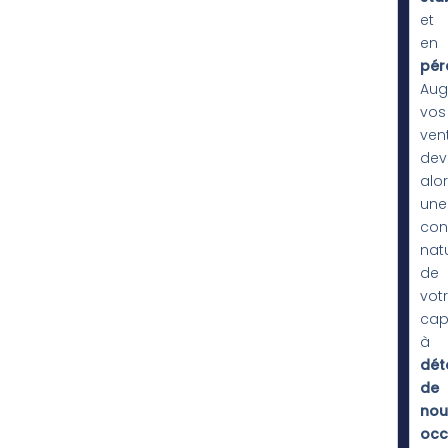
et
en
pér
Aug
vos
ven
dev
alo
une
con
natu
de
vot
cap
à
dét
de
nou
occ