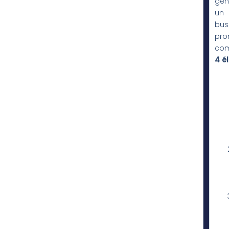
gén
un
bus
pro
com
4 é