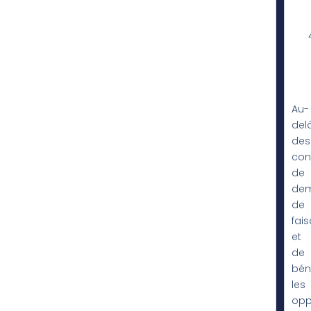
Au-
del
des
con
de
dem
de
fais
et
de
bén
les
opp