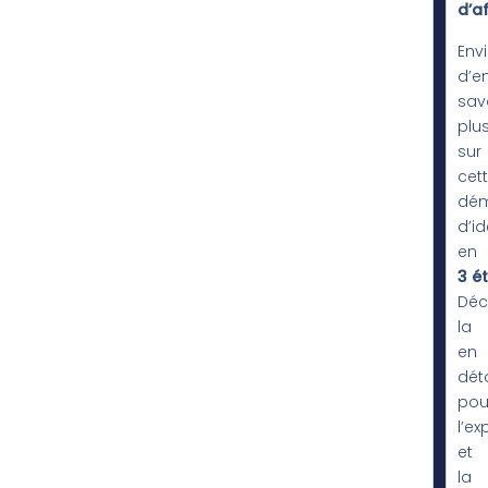
d’af
Env
d’e
sav
plu
sur
cet
dé
d’id
en
3 é
Déc
la
en
déta
pou
l’ex
et
la