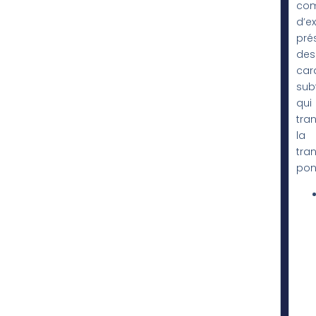
com
d’e
pré
des
car
subt
qui
tra
la
tra
ponc