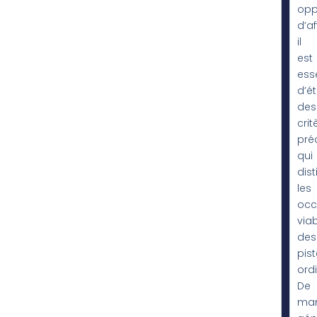
opp
d’af
il
est
esse
d’ét
des
crit
pré
qui
dis
les
occ
via
des
pis
ordi
De
man