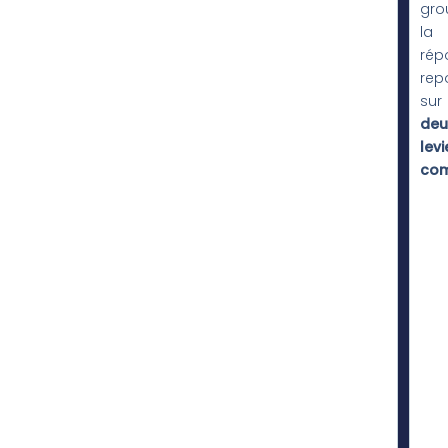
gro
la
rép
rep
sur
deu
levi
com