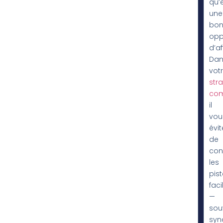
qu’
une
bon
opp
d’af
Dan
vot
stra
com
il
vou
évit
de
con
les
pis
faci
—
sou
syn