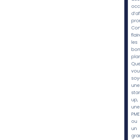
occ
d’af
pro
Co
flair
les
bon
pla
Qu
vou
soy
une
star
up,
une
PME
ou
un
gra