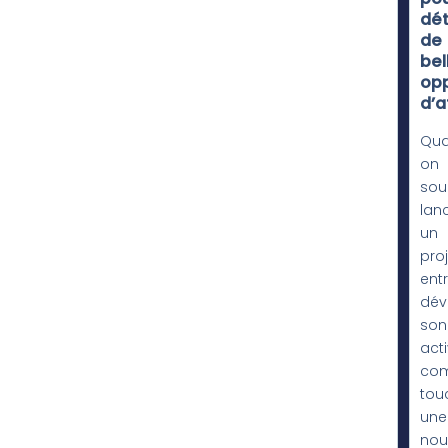
dét
de
bel
opp
d’a
Qu
on
sou
lan
un
proj
entr
dév
son
acti
com
tou
une
nou