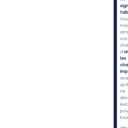
sig
fai
Vou
max
ains
vos
cha
d’
an
les
cha
imp
ava
qu’i
ne
dev
évi
pou
tous