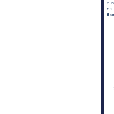
aut
de
6 a