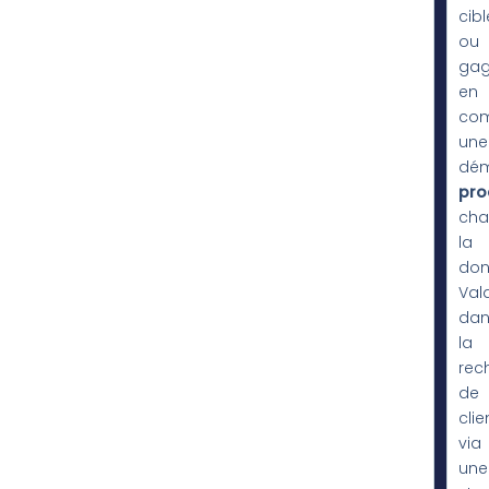
cibl
ou
gag
en
comp
une
dé
pro
cha
la
don
Val
dan
la
rec
de
clie
via
une