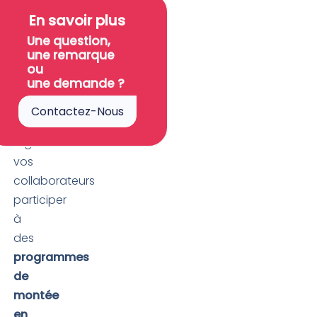
Vous
SOMMAIRE
En savoir plus
suivez
Une question,
souvent
une remarque
des
ou
une demande ?
formations
ou
Contactez-Nous
envoyez
régulièrement
vos
collaborateurs
participer
à
des
programmes
de
montée
en