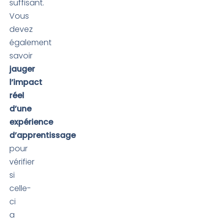
suffisant.
Vous
devez
également
savoir
jauger
l’impact
réel
d’une
expérience
d’apprentissage
pour
vérifier
si
celle-
ci
a