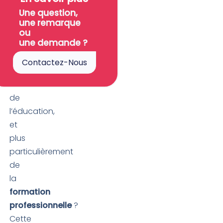
l’
intelligence
Une question,
artificielle
une remarque
transformera-
ou
une demande ?
t-
elle
Contactez-Nous
le
monde
de
l’éducation,
et
plus
particulièrement
de
la
formation
professionnelle
?
Cette