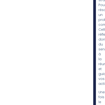
stra
Pou
rés
un
pro
com
Cet
réfl
don
du
sen
à
la
réu
et
gui
vos
act
Une
fois
le