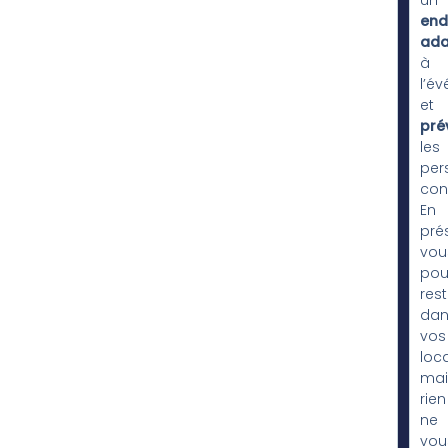
un
end
ada
à
l’é
et
pré
les
per
con
En
prés
vou
pou
rest
dan
vos
loca
mai
rien
ne
vou