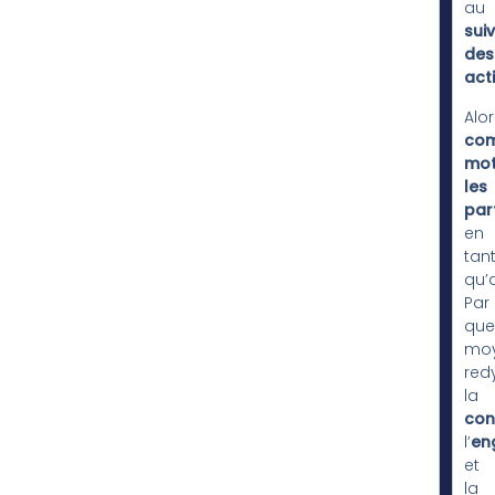
au
suiv
des
act
Alor
co
mot
les
par
en
tan
qu’
Par
que
mo
red
la
con
l’
en
et
la