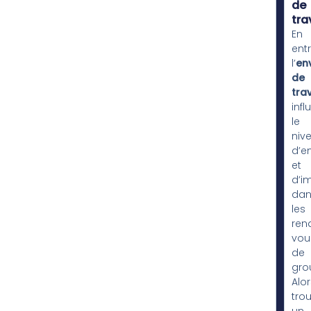
de
tra
En
entr
l’
en
de
trav
infl
le
niv
d’e
et
d’i
dan
les
ren
vou
de
gro
Alor
tro