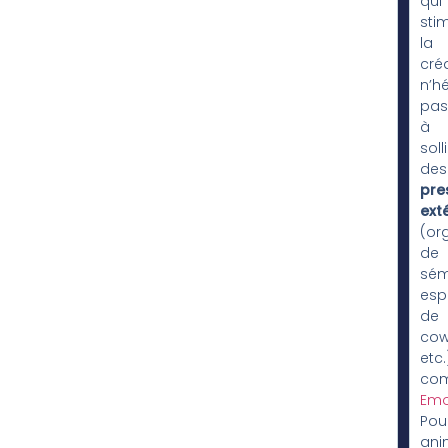
qui
sti
la
créa
n’hé
pas
à
soll
des
pre
ext
(or
de
sém
esp
de
cow
etc.
co
Emo
Pou
ani