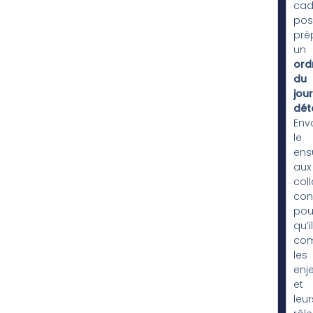
cad
pos
pré
un
ord
du
jour
déta
Env
le
ens
aux
col
con
pou
qu’i
com
les
enj
et
leur