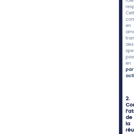
rôle
resp
Cet
com
en
am
tra
des
spe
pas
en
par
acti
2.
Con
l’a
de
la
réu