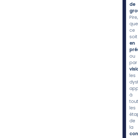
de
gro
Pire,
que
ce
soit
en
pré
ou
par
vis
les
dys
app
à
tou
les
étap
de
la
con