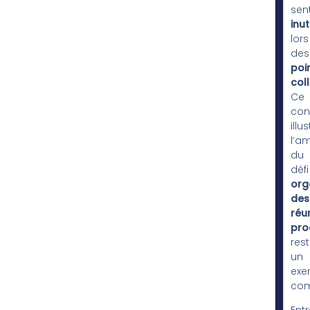
sen
inut
lors
des
poi
coll
Ce
con
illus
l’a
du
défi 
org
des
réu
pro
res
un
exe
com