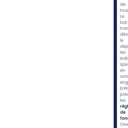
de
tous
Le
but 
tra
dès
le
dép
les
indi
spe
en
act
eng
Enfin
pré
les
règ
de
fon
Ces