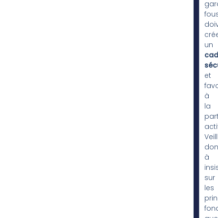
gar
fou
doi
cré
un
cad
séc
et
fav
à
la
part
acti
Veil
do
à
insi
sur
les
pri
fon