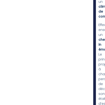
un
cli
de
con
Effe
ens
un
che
in
émo
Le
prin
pro
à
cha
per
de
déc
son
éta
d’es