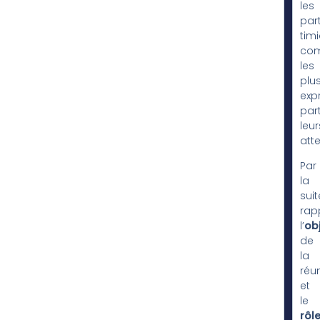
les
par
tim
co
les
plu
expr
par
leur
atte
Par
la
suit
rap
l’
obj
de
la
réu
et
le
rôl