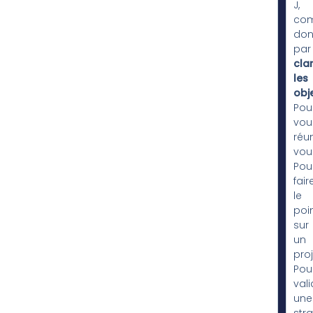
J,
co
do
par
clar
les
obje
Pou
vou
réu
vou
Pou
fair
le
poi
sur
un
proj
Pou
vali
une