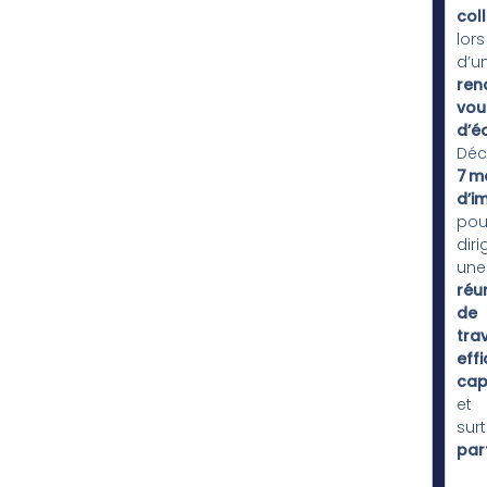
col
lors
d’u
ren
vou
d’é
Déc
7 m
d’i
pou
diri
une
réu
de
trav
eff
cap
et
sur
par