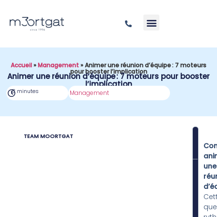
Accueil
»
Management
»
Animer une réunion d’équipe : 7 moteurs
pour booster l’implication
Animer une réunion d’équipe : 7 moteurs pour booster
l’implication
8 minutes
Management
TEAM MOORTGAT
SOM
Co
ani
une
réu
d’é
Cet
que
ryt