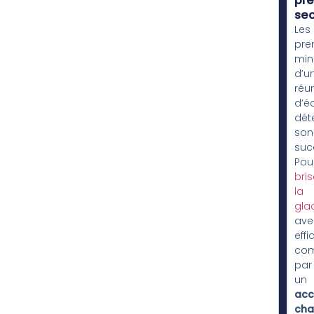
pre
se
Les
pre
min
d’u
réu
d’é
dét
son
suc
Pou
bris
la
gla
ave
effi
co
par
un
acc
cha