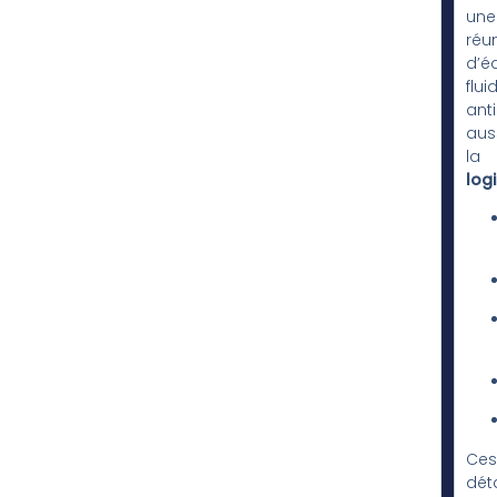
une
réu
d’é
flui
ant
aus
la
log
Ces
déta