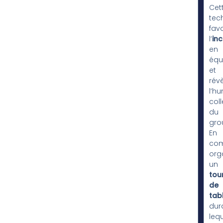
Cet
tec
fav
l’
inc
en
équ
et
rév
l’h
coll
du
gro
En
com
org
un
tou
de
tab
dur
leq