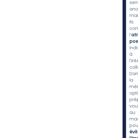
sem
ano
mai
ils
con
l’
at
pos
ind
à
l’in
coll
Dan
la
mê
opt
pré
vou
au
ma
pou
évit