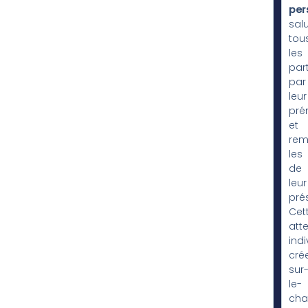
per
sal
tou
les
par
par
leur
pr
et
rem
les
de
leur
pré
Cet
att
indi
cré
sur
le-
ch