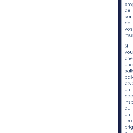
em
de
sort
de
vos
mur
Si
vou
che
une
sall
col
aty
un
cad
insp
ou
un
lieu
orig