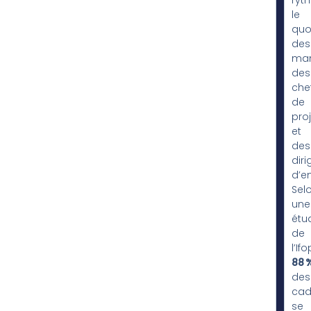
le
quo
des
man
des
che
de
proj
et
des
dir
d’en
Sel
une
étu
de
l’Ifo
88 
des
cad
se