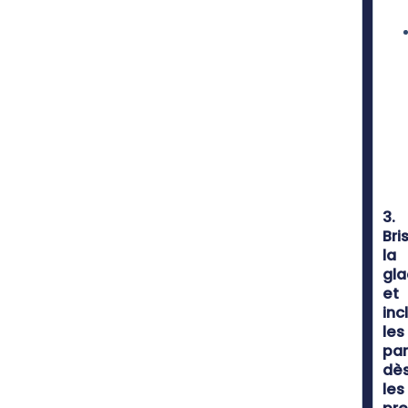
3.
Bri
la
gla
et
inc
les
par
dè
les