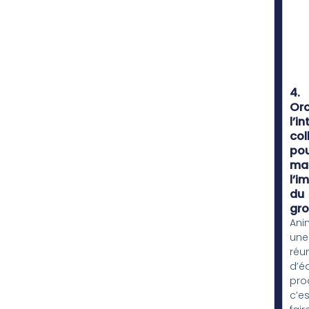
4.
Orc
l’i
col
po
mai
l’i
du
gr
Ani
une
réu
d’é
pro
c’es