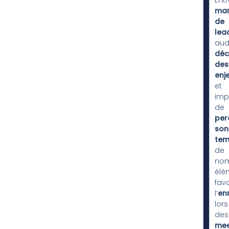
Entr
ma
de
lea
audi
déc
des
enj
et
imp
de
per
son
tem
de
nom
élé
favo
l’
en
lors
des
mee