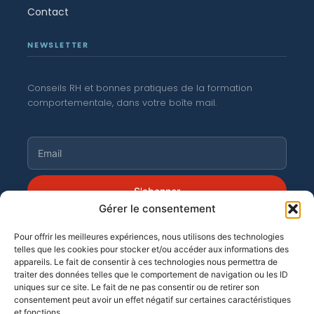
Contact
NEWSLETTER
Conseils RH et bonnes pratiques de la formation
comportementale, dans votre boîte mail.
S'abonner
Gérer le consentement
Pour offrir les meilleures expériences, nous utilisons des technologies
telles que les cookies pour stocker et/ou accéder aux informations des
©
Moortgat 2026
· OF n° 11 94 04 256 94
appareils. Le fait de consentir à ces technologies nous permettra de
traiter des données telles que le comportement de navigation ou les ID
uniques sur ce site. Le fait de ne pas consentir ou de retirer son
consentement peut avoir un effet négatif sur certaines caractéristiques
et fonctions.