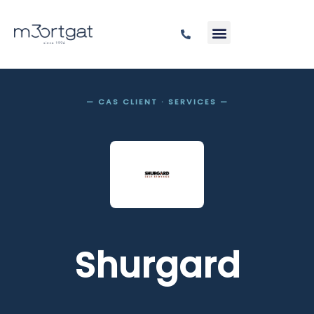
— CAS CLIENT · SERVICES —
Shurgard