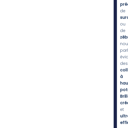
pré
de
sur
ou
de
zèb
nou
par
évi
des
col
à
hau
pot
Bril
cré
et
ult
eff