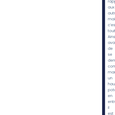
rap
aux
autr
mai
c’es
tout
Ainsi
ava
de
se
de
co
ma
un
hau
pote
en
entr
il
est