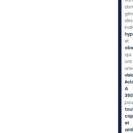
do
gén
des
indi
hyp
et
obs
qui
ont
une
visi
écl
à
36
pou
tou
cap
et
ant