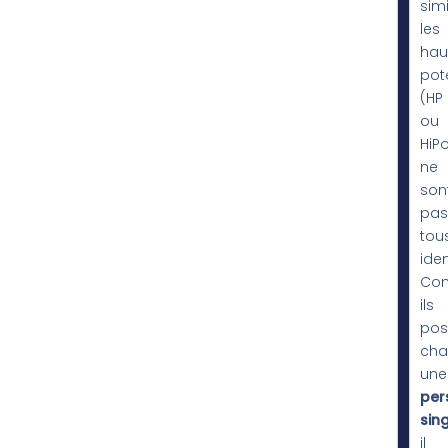
simi
les
hau
pote
(HP
ou
HiP
ne
son
pas
tou
iden
Co
ils
pos
cha
une
per
sing
il