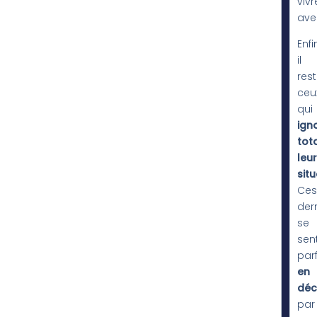
vivr
ave
Enfin
il
res
ceu
qui
ign
tot
leur
situ
Ces
der
se
sen
par
en
déc
par