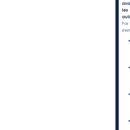
ava
les
aut
Par
exe