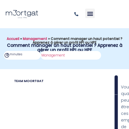
Accueil
»
Management
»
Comment manager un haut potentiel ?
Apprenez à gérer un profil HPI ou HPE
Comment manager un haut potentiel ? Apprenez à
gérer un profil HPI ou HPE
11 minutes
Management
TEAM MOORTGAT
SOM
Vou
qual
peu
être
ces
emp
de