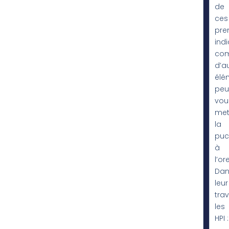
de
ces
pre
ind
com
d’a
élé
peu
vou
met
la
puc
à
l’ore
Dan
leur
trav
les
HPI :