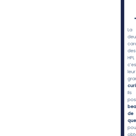
La
deu
car
des
HPI,
c’es
leur
gra
curi
Ils
pos
be
de
que
pou
obt