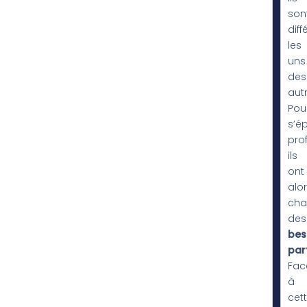
son
diff
les
uns
des
autr
Pou
s’é
pro
ils
ont
alo
cha
des
bes
part
Fac
à
cet