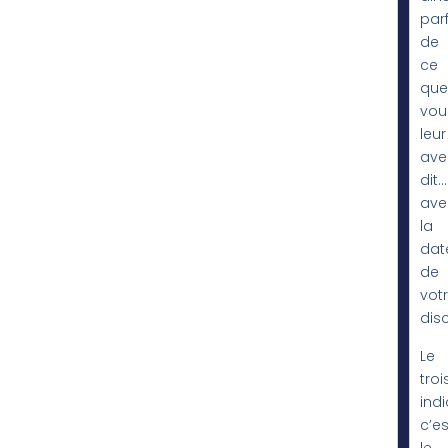
par
de
ce
que
vou
leur
ave
dit…
ave
la
dat
de
vot
dis
Le
tro
indi
c’es
le