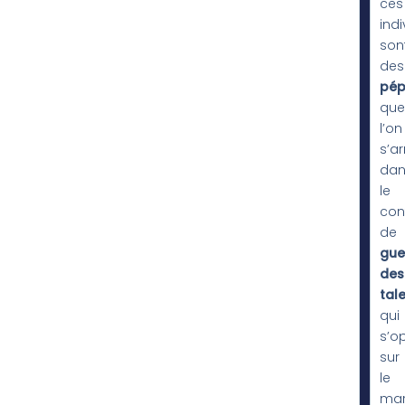
ces
indi
son
des
pép
que
l’on
s’a
dan
le
con
de
gue
des
tal
qui
s’o
sur
le
ma