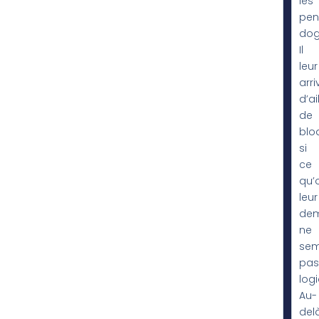
les
pen
dog
Il
leur
arri
d’ai
de
blo
si
ce
qu’
leur
de
ne
sem
pas
log
Au-
del