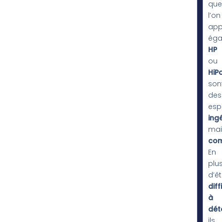
que
l’on
app
éga
HP
ou
HiP
son
des
espr
ing
mai
com
En
plu
d’êt
diff
à
dét
ils