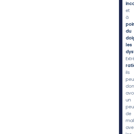
inc
et
à
poi
du
doi
les
dys
Ext
rat
ils
peu
do
avo
un
peu
de
mal
ave