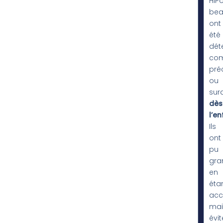
HiPo
be
ont
été
dét
co
pré
ou
sur
dès
l’e
Ils
ont
pu
gra
en
éta
acc
mai
évit