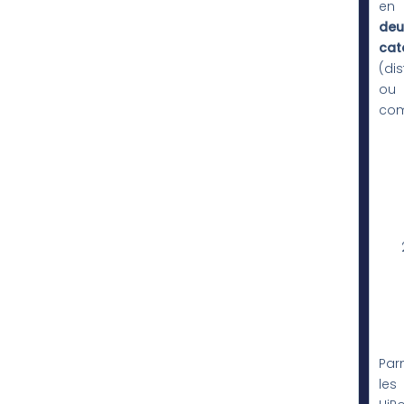
en
deu
cat
(dis
ou
com
Par
les