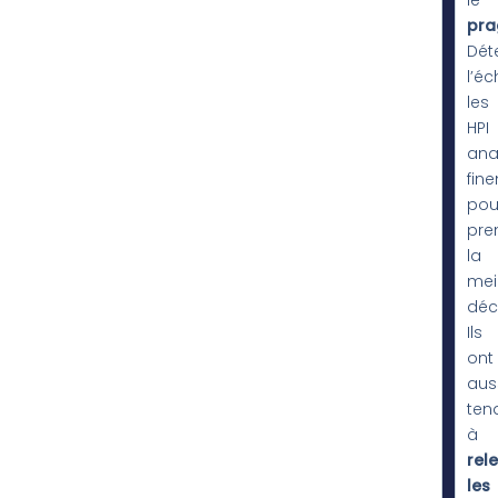
pra
Dét
l’éc
les
HPI
ana
fin
pou
pre
la
mei
déci
Ils
ont
aus
ten
à
rel
les