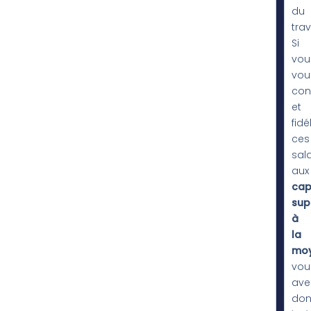
du
trav
Si
vou
vou
con
et
fidé
ces
sala
aux
cap
sup
à
la
mo
vou
ave
do