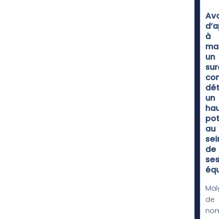
Av
d’a
à
ma
un
sur
co
dét
un
ha
pot
au
sei
de
se
équ
Mal
de
nom