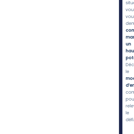
situ
vou
vou
de
co
ma
un
hau
pot
Déc
le
mo
d’e
com
pou
rele
le
défi