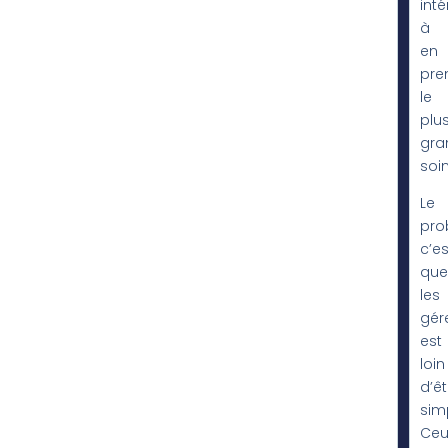
inté
à
en
pre
le
plu
gra
soin
Le
pro
c’es
que
les
gér
est
loin
d’êt
sim
Ceu