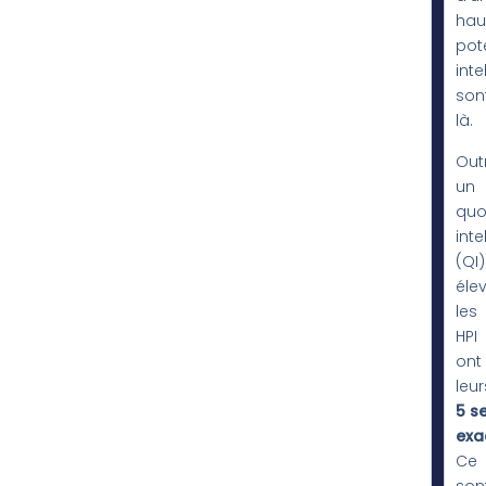
hau
pote
inte
son
là.
Out
un
quo
inte
(QI)
élev
les
HPI
ont
leur
5 s
exa
Ce
son