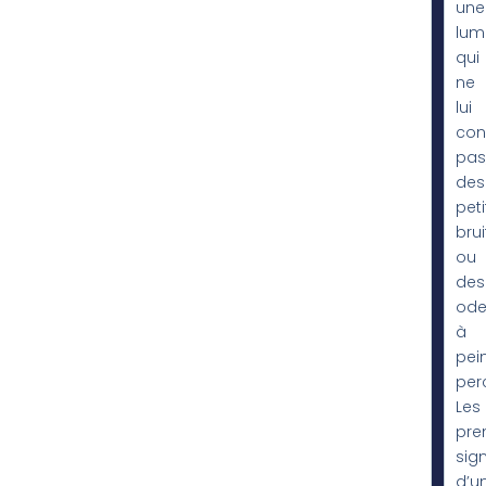
une
lum
qui
ne
lui
con
pas
des
peti
brui
ou
des
ode
à
pei
per
Les
pre
sig
d’u