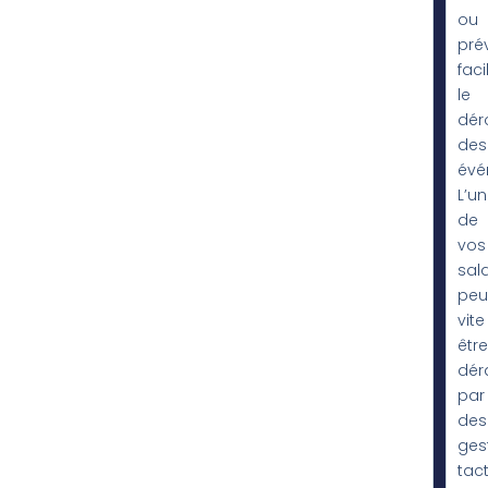
ou
pré
fac
le
dér
des
évé
L’un
de
vos
sala
peu
vite
être
dér
par
des
ges
tact