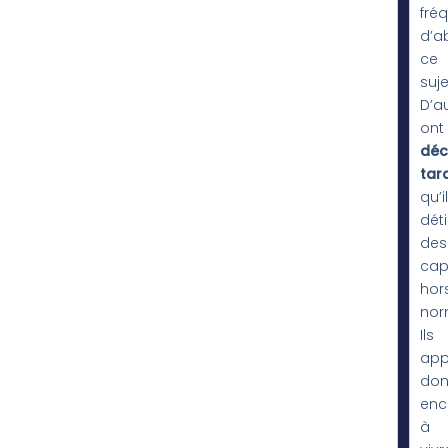
fré
d’a
ce
suje
D’a
ont
déc
tar
qu’i
dét
des
cap
hor
nor
Ils
app
do
enc
à