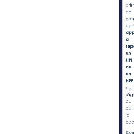
pri
de
co
par
app
à
rep
un
HPI
ou
un
HPE
qui
s’i
ou
qui
le
cac
Co