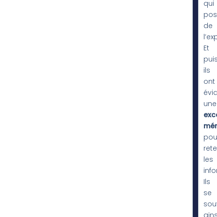
qui
pos
de
l’ex
Et
puis
ils
ont
évi
une
exc
mém
pou
rete
les
inf
Ils
se
sou
ains