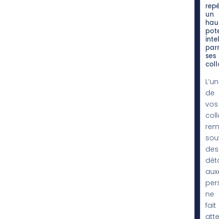
repé
un
hau
pote
inte
par
ses
col
L’un
de
vos
col
rem
sou
des
déta
aux
per
ne
fait
att