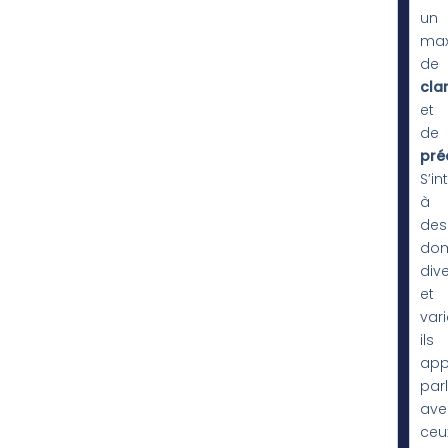
un
ma
de
cla
et
de
pré
S’in
à
des
dom
div
et
vari
ils
app
parl
ave
ceu