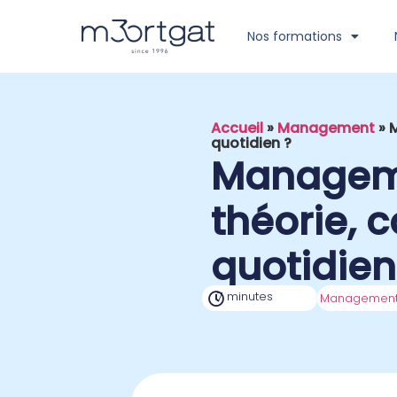
Nos formations
Accueil
»
Management
»
M
quotidien ?
Managemen
théorie, 
quotidien
7 minutes
Managemen