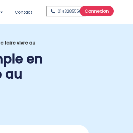
Connexion
0143285550
Contact
 faire vivre au
mple en
e au