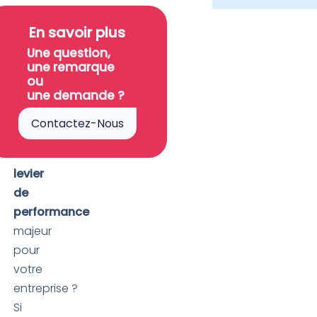
Avez-
SOMMAIRE
En savoir plus
vous
Une question,
conscience
une remarque
que
ou
une demande ?
l’
intelligence
collective
Contactez-Nous
représente
un
levier
de
performance
majeur
pour
votre
entreprise ?
Si