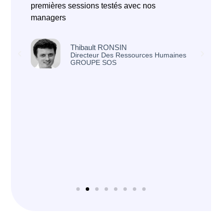
premières sessions testés avec nos
d
managers
d
i
L
Thibault RONSIN
c
Directeur Des Ressources Humaines
GROUPE SOS
m
e
d
l
a