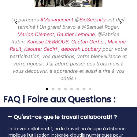
Le parcours
#Management
@
BioSerenity
est déjà
terminé ! Un grand bravo à @Samuel Roger,
Marion Clement
,
Gautier Lemoine
, @Fabrice
Robin,
Karisse DEBBOUB
,
Gaétan Gerber
,
Maxime
Rault
,
Kaouter Sediri
,
deborah Loubery
pour votre
participation, vos questions, votre bienveillance et
votre rigueur. J'ai adoré passer ces trois mois à
vous découvrir, à apprendre et aussi à rire à vos
côtés !
Jordy HELIAS
FAQ | Foire aux Questions :
Unlocking Human Potential | Activating Change | Trans-
forming Organizations | Exploring HR Challenges
Qu'est-ce que le travail collaboratif ?
Le travail collaboratif, ou le travail en équipe à distance,
implique l’utilisation intégrée d’outils numériques pour