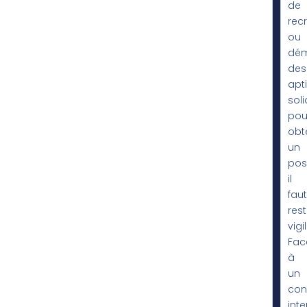
de
rec
ou
dém
des
apt
sol
pou
obt
un
pos
il
faut
rest
vigi
Fac
à
un
con
inte