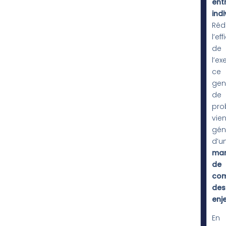
ent
ind
Réd
l’ef
de
l’ex
ce
gen
de
pro
vien
gén
d’u
ma
de
com
des
enj
En