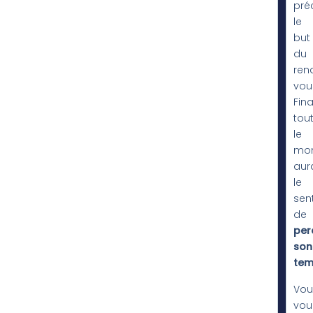
pré
le
but
du
ren
vou
Fin
tou
le
mo
aur
le
sen
de
per
son
tem
Vou
vou