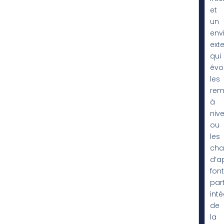
et
un
env
ext
qui
évol
les
rem
à
niv
ou
les
cha
d’a
font
part
int
de
la