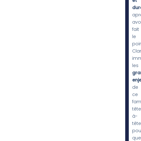
et
dur
apr
avo
fait
le
poin
Clar
imm
les
gra
enj
de
ce
fam
tête
à-
tête
pou
que