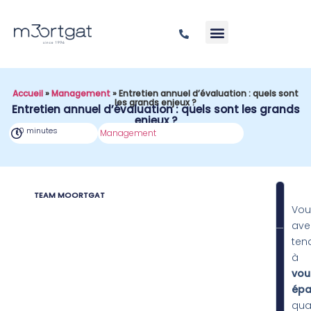
Accueil
»
Management
»
Entretien annuel d’évaluation : quels sont
les grands enjeux ?
Entretien annuel d’évaluation : quels sont les grands
enjeux ?
10 minutes
Management
TEAM MOORTGAT
SOM
Vou
ave
ten
à
vou
épar
qu