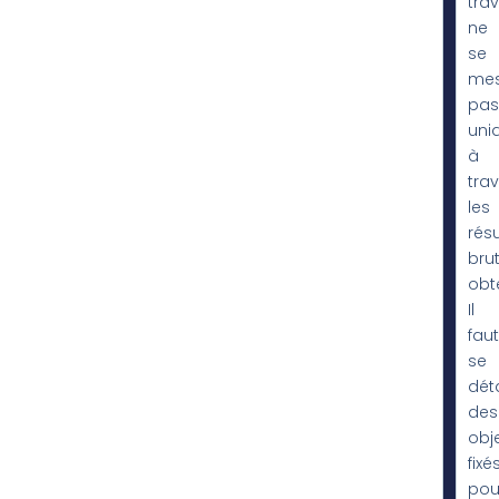
trav
ne
se
mes
pas
uni
à
tra
les
résu
bru
obt
Il
faut
se
dét
des
obje
fixé
pou