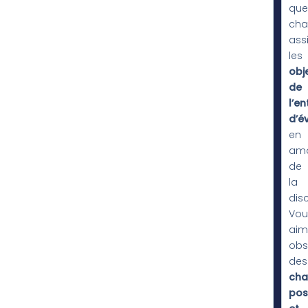
que
cha
ass
les
obje
de
l’en
d’é
en
am
de
la
dis
Vou
aim
obs
des
cha
posi