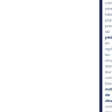
vot
inte
fait
plut
pre
de
péd
en
rep
les
cho
dan
leur
con
Des
outi
de
visu
co