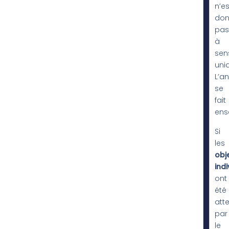
n’es
do
pas
à
sen
uni
L’a
se
fait
ens
Si
les
obje
indi
ont
été
atte
par
le