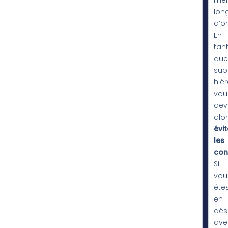
mê
lon
d’o
En
tan
que
sup
hiér
vou
dev
alo
évit
les
conf
Si
vou
ête
en
dés
ave