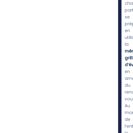
cha
part
se
pré
en
util
la
mê
gril
d’é
en
am
du
ren
vou
Au
mo
de
l’en