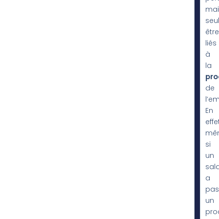
mai
seu
être
liés
à
la
pro
de
l’e
En
effet
mê
si
un
sala
a
pas
un
pro