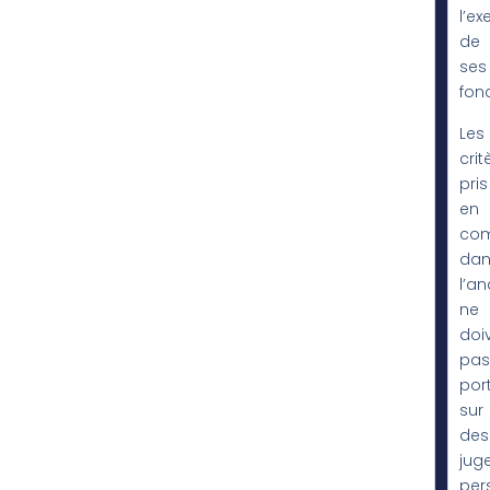
l’ex
de
ses
fonc
Les
crit
pris
en
co
dan
l’an
ne
doi
pas
por
sur
des
jug
per