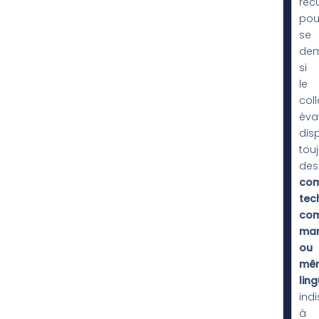
recu
pou
se
de
si
le
col
éva
dis
tou
des
com
tec
com
man
ou
mê
ling
ind
à