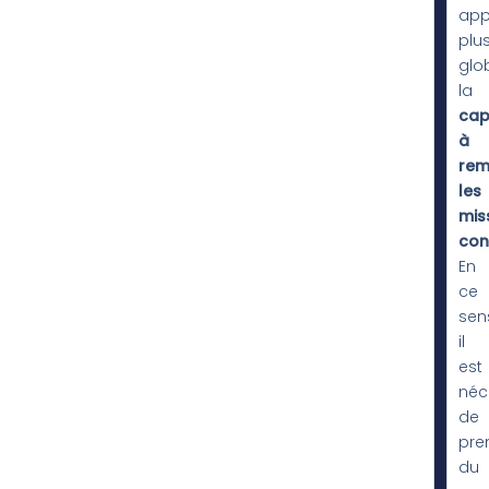
app
plu
glo
la
cap
à
rem
les
mis
con
En
ce
sen
il
est
néc
de
pre
du