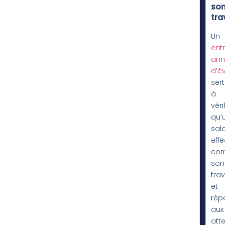
so
tra
Un
entr
ann
d’é
sert
à
véri
qu’
sala
eff
cor
son
trav
et
rép
aux
att