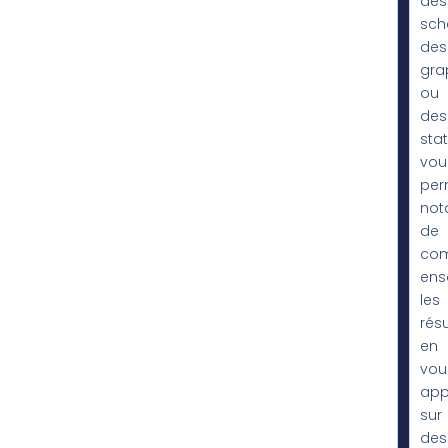
des
sch
des
gra
ou
des
stat
vou
per
no
de
co
ens
les
résu
en
vou
app
sur
des