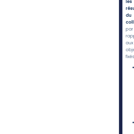
les
rés
du
col
par
rap
aux
obje
fixés