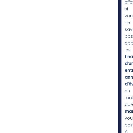
effet
si
vou
ne
sav
pas
app
les
fina
d’u
ent
ann
d’é
en
tan
que
ma
vou
pei
à