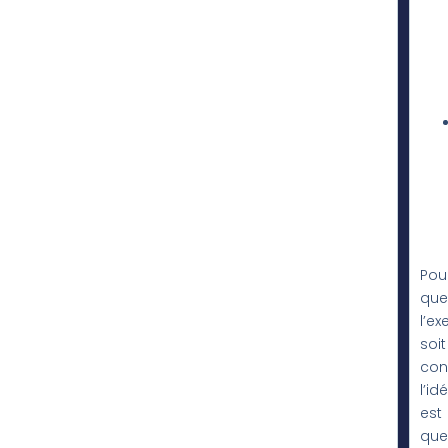
Pou
que
l’ex
soit
cons
l’id
est
que