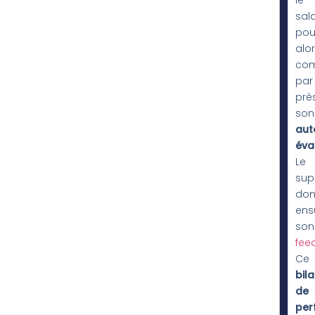
le
sala
pou
alo
co
par
pré
son
aut
éva
Le
sup
don
ens
son
fee
Ce
bil
de
per