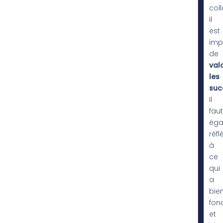
col
il
est
imp
de
valo
les
suc
Il
faut
éga
réfl
à
ce
qui
a
bie
fon
et