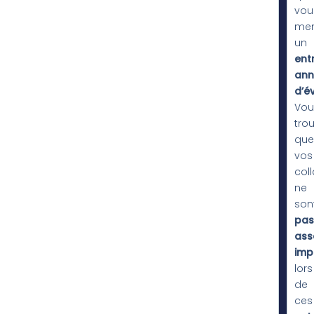
vou
me
un
ent
ann
d’é
Vou
tro
que
vos
col
ne
son
pas
ass
imp
lors
de
ces