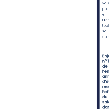
vou
pui
en
tirer
tou
sa
qui
Enj
o
n
1
de
l’e
ann
d’é
me
l’e
du
sal
da