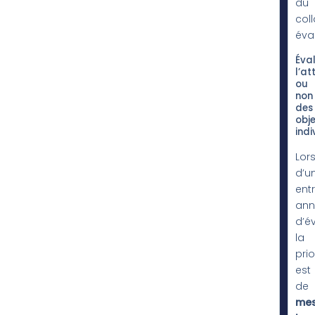
du
col
éva
Éva
l’at
ou
non
des
obje
indi
Lor
d’u
entr
ann
d’év
la
prio
est
de
mes